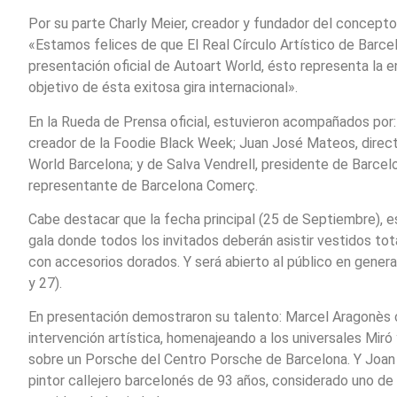
Por su parte Charly Meier, creador y fundador del concepto
«Estamos felices de que El Real Círculo Artístico de Barce
presentación oficial de Autoart World, ésto representa la e
objetivo de ésta exitosa gira internacional».
En la Rueda de Prensa oficial, estuvieron acompañados por
creador de la Foodie Black Week; Juan José Mateos, direc
World Barcelona; y de Salva Vendrell, presidente de Barcel
representante de Barcelona Comerç.
Cabe destacar que la fecha principal (25 de Septiembre), 
gala donde todos los invitados deberán asistir vestidos to
con accesorios dorados. Y será abierto al público en general
y 27).
En presentación demostraron su talento: Marcel Aragonès
intervención artística, homenajeando a los universales Miró 
sobre un Porsche del Centro Porsche de Barcelona. Y Joa
pintor callejero barcelonés de 93 años, considerado uno de 