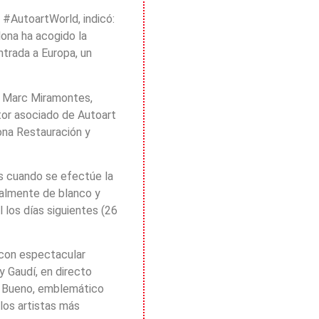
 #AutoartWorld, indicó:
lona ha acogido la
ntrada a Europa, un
: Marc Miramontes,
tor asociado de Autoart
ona Restauración y
es cuando se efectúe la
talmente de blanco y
 los días siguientes (26
 con espectacular
y Gaudí, en directo
n Bueno, emblemático
los artistas más