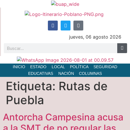
jueves, 06 agosto 2026
INICIO
ESTADO
LOCAL
POLÍTICA
SEGURIDAD
EDUCATIVAS
NACIÓN
COLUMNAS
Etiqueta:
Rutas de
Puebla
Antorcha Campesina acusa
a la SMT de no regular las