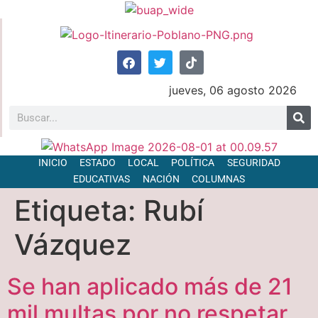
jueves, 06 agosto 2026
INICIO
ESTADO
LOCAL
POLÍTICA
SEGURIDAD
EDUCATIVAS
NACIÓN
COLUMNAS
Etiqueta:
Rubí
Vázquez
Se han aplicado más de 21
mil multas por no respetar