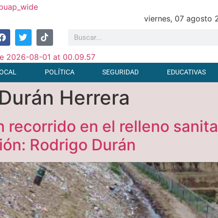
viernes, 07 agosto
OCAL
POLÍTICA
SEGURIDAD
EDUCATIVAS
 Durán Herrera
n recorrido en el relleno sani
ión: Rodrigo Durán