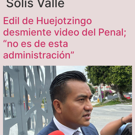
Solís Valle
Edil de Huejotzingo
desmiente video del Penal;
“no es de esta
administración”