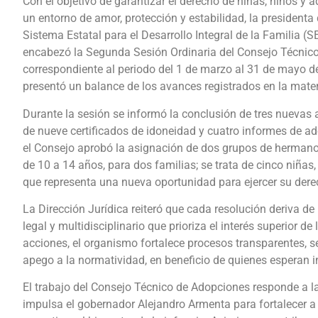
Con el objetivo de garantizar el derecho de niñas, niños y 
un entorno de amor, protección y estabilidad, la presidenta
Sistema Estatal para el Desarrollo Integral de la Familia (SE
encabezó la Segunda Sesión Ordinaria del Consejo Técnic
correspondiente al periodo del 1 de marzo al 31 de mayo d
presentó un balance de los avances registrados en la mater
Durante la sesión se informó la conclusión de tres nuevas 
de nueve certificados de idoneidad y cuatro informes de a
el Consejo aprobó la asignación de dos grupos de hermano
de 10 a 14 años, para dos familias; se trata de cinco niñas,
que representa una nueva oportunidad para ejercer su derec
La Dirección Jurídica reiteró que cada resolución deriva de 
legal y multidisciplinario que prioriza el interés superior de
acciones, el organismo fortalece procesos transparentes, s
apego a la normatividad, en beneficio de quienes esperan i
El trabajo del Consejo Técnico de Adopciones responde a l
impulsa el gobernador Alejandro Armenta para fortalecer a