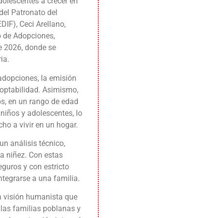
adolescentes a crecer en
 del Patronato del
DIF), Ceci Arellano,
o de Adopciones,
e 2026, donde se
ia.
adopciones, la emisión
doptabilidad. Asimismo,
s, en un rango de edad
 niños y adolescentes, lo
ho a vivir en un hogar.
un análisis técnico,
 la niñez. Con estas
eguros y con estricto
ntegrarse a una familia.
a visión humanista que
 las familias poblanas y