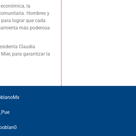
 económica, la
a comunitaria. Hombres y
, para lograr que cada
erramienta más poderosa
esidenta Claudia
ier, para garantizar la
PoblanoMx
o_Pue
opoblan0