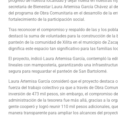
progreso de nuestra localidad y dejar huella en nuestras hija
secretaria de Bienestar Laura Artemisa García Chávez al de
del programa de Obra Comunitaria en el desarrollo de la ent
fortalecimiento de la participación social.
Tras reconocer el compromiso y respaldo de las y los pobl
destacó la suma de voluntades para la construcción de la b
panteón de la comunidad de Xilita en el municipio de Zaca
dignifica este espacio tan significativo para las familias lo
El proyecto, indicó Laura Artemisa García, contempló la ed
lineales con mampostería, garantizando una infraestructura
segura para resguardar el panteón de San Bartolomé.
Laura Artemisa García consideró que el proyecto destaca 
fuerza del trabajo colectivo ya que a través de Obra Comun
inversión de 473 mil pesos, sin embargo, el compromiso de
administración de la tesorera fue más allá, gracias a la org
gente cooperó y logró reunir 110 mil pesos adicionales, que
manera transparente para ampliar los alcances del proyecto