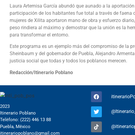
Laura Artemisa García abundó que aunado a la aportación
participación de los habitantes fue total a través de faen
mujeres de Xilita aportaron mano de obra y esfuerzo diario
peso rindiera al máximo y demostrar que la unión es la h
para transformar el entorno.
Este programa es un ejemplo más del compromiso de la pr
Sheinbaum y del gobernador de Puebla, Alejandro Armenta M
justicia social que todas y todos los poblanos merecen.
Redacción/Itinerario Poblano
itinerario
2023
@Itinerari
Itinerario Poblano
Telèfono: (222) 446 13 88
@itinerari
Puebla, Mêxico
itinerariopoblano@gmail.com