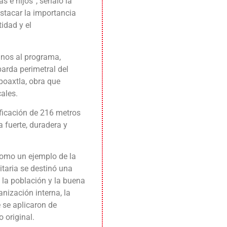
s e hijos”, señaló la
stacar la importancia
idad y el
anos al programa,
arda perimetral del
poaxtla, obra que
cales.
ificación de 216 metros
 fuerte, duradera y
como un ejemplo de la
itaria se destinó una
 la población y la buena
anización interna, la
 se aplicaron de
 original.