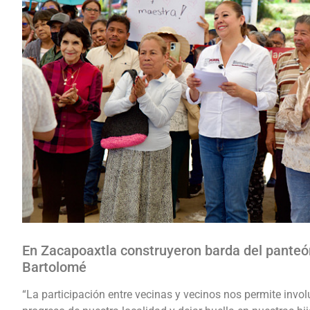
En Zacapoaxtla construyeron barda del panteó
Bartolomé
“La participación entre vecinas y vecinos nos permite invol