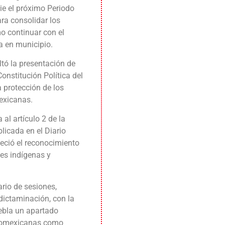
ie el próximo Periodo
ara consolidar los
o continuar con el
a en municipio.
tó la presentación de
Constitución Política del
a protección de los
exicanas.
 al artículo 2 de la
licada en el Diario
leció el reconocimiento
es indígenas y
ario de sesiones,
 dictaminación, con la
uebla un apartado
fromexicanas como